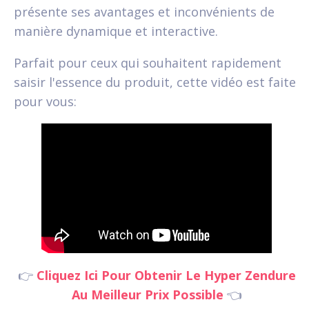
présente ses avantages et inconvénients de
manière dynamique et interactive.
Parfait pour ceux qui souhaitent rapidement
saisir l'essence du produit, cette vidéo est faite
pour vous:
👉
Cliquez Ici Pour Obtenir Le Hyper Zendure
Au Meilleur Prix Possible
👈