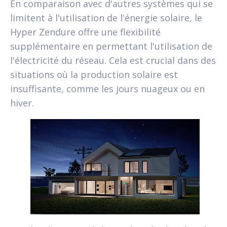
En comparaison avec d'autres systèmes qui se
limitent à l'utilisation de l'énergie solaire, le
Hyper Zendure offre une flexibilité
supplémentaire en permettant l'utilisation de
l'électricité du réseau. Cela est crucial dans des
situations où la production solaire est
insuffisante, comme les jours nuageux ou en
hiver.